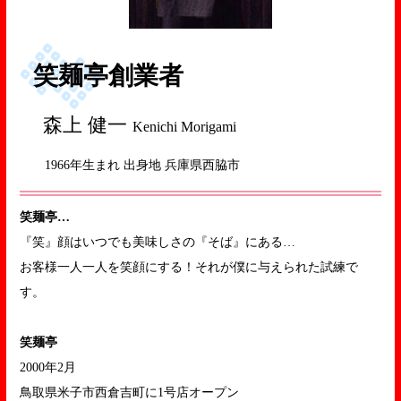
笑麺亭創業者
森上 健一
Kenichi Morigami
1966年生まれ 出身地 兵庫県西脇市
笑麺亭…
『笑』顔はいつでも美味しさの『そば』にある…
お客様一人一人を笑顔にする！それが僕に与えられた試練で
す。
笑麺亭
2000年2月
鳥取県米子市西倉吉町に1号店オープン