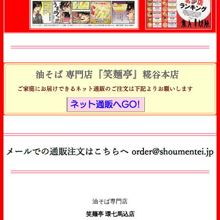
油そば専門店
笑麺亭 環七馬込店